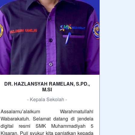
DR. HAZLANSYAH RAMELAN, S.PD.,
M.SI
- Kepala Sekolah -
Assalamu’alaikum Warahmatullahi
Wabarakatuh. Selamat datang di jendela
digital resmi SMK Muhammadiyah 5
Kisaran. Puji syukur kita panjatkan kepada