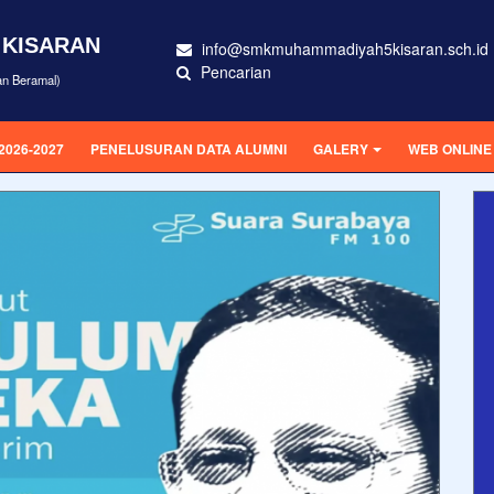
 KISARAN
info@smkmuhammadiyah5kisaran.sch.id
Pencarian
an Beramal)
2026-2027
PENELUSURAN DATA ALUMNI
GALERY
WEB ONLINE