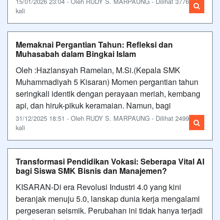
15/01/2026 23:04 - Oleh RUDY S. MARPAUNG - Dilihat 3776
kali
Memaknai Pergantian Tahun: Refleksi dan
Muhasabah dalam Bingkai Islam
Oleh :Hazlansyah Ramelan, M.Si.(Kepala SMK
Muhammadiyah 5 Kisaran) Momen pergantian tahun
seringkali identik dengan perayaan meriah, kembang
api, dan hiruk-pikuk keramaian. Namun, bagi
31/12/2025 18:51 - Oleh RUDY S. MARPAUNG - Dilihat 2499
kali
Transformasi Pendidikan Vokasi: Seberapa Vital AI
bagi Siswa SMK Bisnis dan Manajemen?
KISARAN-Di era Revolusi Industri 4.0 yang kini
beranjak menuju 5.0, lanskap dunia kerja mengalami
pergeseran seismik. Perubahan ini tidak hanya terjadi