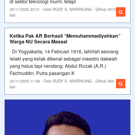
di sektor teknologi murni, tetapi
29/11/2025 23:31 - Oleh RUDY S. MARPAUNG - Dilihat 2015
kali
Ketika Pak AR Berhasil “Memuhammadiyahkan”
Warga NU Secara Massal
Di Yogyakarta, 14 Februari 1916, lahirlah seorang
lelaki yang kelak dikenal sebagai maestro dakwah
yang halus tapi nendang: Abdul Rozak (A.R.)
Fachruddin. Putra pasangan K
22/11/2025 11:09 - Oleh RUDY S. MARPAUNG - Dilihat 694
kali