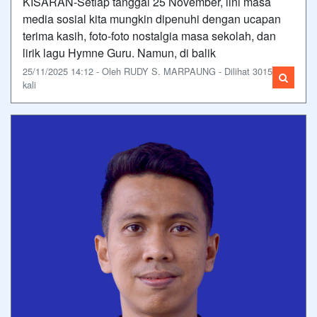
KISARAN-Setiap tanggal 25 November, lini masa
media sosial kita mungkin dipenuhi dengan ucapan
terima kasih, foto-foto nostalgia masa sekolah, dan
lirik lagu Hymne Guru. Namun, di balik
25/11/2025 14:12 - Oleh RUDY S. MARPAUNG - Dilihat 3015
kali