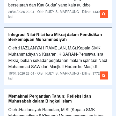
bersejarah dari Kiai Sudja’ yang kala itu dibe
28/01/2026 23:04 - Oleh RUDY S. MARPAUNG - Dilihat 1439
kali
Integrasi Nilai-Nilai Isra Mikraj dalam Pendidikan
Berkemajuan Muhammadiyah
Oleh :HAZLANYAH RAMELAN, M.Si.Kepala SMK
Muhammadiyah 5 Kisaran. KISARAN-Peristiwa Isra
Mikraj bukan sekadar perjalanan malam spiritual Nabi
Muhammad SAW dari Masjidil Haram ke Masjidi
15/01/2026 23:04 - Oleh RUDY S. MARPAUNG - Dilihat 3772
kali
Memaknai Pergantian Tahun: Refleksi dan
Muhasabah dalam Bingkai Islam
Oleh :Hazlansyah Ramelan, M.Si.(Kepala SMK
Muhammadiyah 5 Kisaran) Momen pergantian tahun