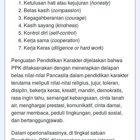
Ketulusan hati atau kejujuran (
honesty
)
Belas kasih (
compassion
)
Kegagahberanian (
courage
)
Kasih sayang (
kindness
)
Kontrol diri (
self
-
control
)
Kerja sama (
cooperation
)
Kerja Keras (
diligence
or hard work
)
Penguatan Pendidikan Karakter dijelaskan bahwa
PPK dilaksanakan dengan menerapkan delapan
belas nilai-nilai Pancasila dalam pendidikan karakter
terutama meliputi nilai-nilai religius, jujur, toleran,
disiplin, bekerja keras, kreatif, mandiri, demokratis,
rasa ingin tahu, semangat kebangsaan, cinta tanah
air, menghargai prestasi, komunikatif, cinta damai,
gemar membaca, peduli lingkungan, peduli sosial,
dan bertanggungjawab.
Dalam operionalisasinya, di tingkat satuan