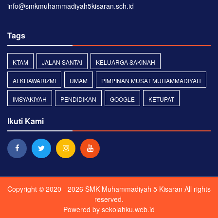
info@smkmuhammadiyah5kisaran.sch.id
Tags
KTAM
JALAN SANTAI
KELUARGA SAKINAH
ALKHAWARIZMI
UMAM
PIMPINAN MUSAT MUHAMMADIYAH
IMSYAKIYAH
PENDIDIKAN
GOOGLE
KETUPAT
Ikuti Kami
Copyright © 2020 - 2026
SMK Muhammadiyah 5 Kisaran
All rights
reserved.
Powered by
sekolahku.web.id