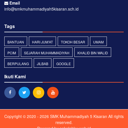
Email
info@smkmuhammadiyah5kisaran.sch.id
Tags
BANTUAN
HARI JUM'AT
TOKOH BESAR
UMAM
PCIM
SEJARAH MUHAMMADIYAH
KHALID BIN WALID
BERPULANG
JILBAB
GOOGLE
Ikuti Kami
Copyright © 2020 - 2026
SMK Muhammadiyah 5 Kisaran
All rights
reserved.