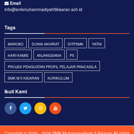
Email
info@smkmuhammadiyah5kisaran.sch.id
Tags
MAROKO
DUNIA AKHIRAT
DITPSMK
YATNI
HARI KAMIS
ANJANGSANA
P5
PROJEK PENGUATAN PROFIL PELAJAR PANCASILA
SMK M 5 KISARAN
KURIKULUM
Ikuti Kami
Copyright © 2020 - 2026
SMK Muhammadiyah 5 Kisaran
All rights