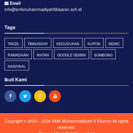
Email
info@smkmuhammadiyah5kisaran.sch.id
Tags
TAKZIL
TIMNASDAY
KEDUDUKAN
KUPON
MDMC
RAMADHAN
IKATAN
GOOGLE GEMINI
SOMBONG
NASIONAL
Ikuti Kami
Copyright © 2020 - 2026
SMK Muhammadiyah 5 Kisaran
All rights
reserved.