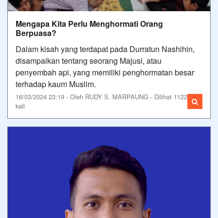
Mengapa Kita Perlu Menghormati Orang
Berpuasa?
Dalam kisah yang terdapat pada Durratun Nashihin,
disampaikan tentang seorang Majusi, atau
penyembah api, yang memiliki penghormatan besar
terhadap kaum Muslim.
16/03/2024 23:19 - Oleh RUDY S. MARPAUNG - Dilihat 1122
kali