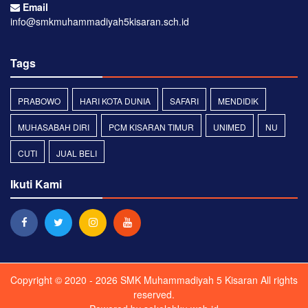
Email
info@smkmuhammadiyah5kisaran.sch.id
Tags
PRABOWO
HARI KOTA DUNIA
SAFARI
MENDIDIK
MUHASABAH DIRI
PCM KISARAN TIMUR
UNIMED
NU
CUTI
JUAL BELI
Ikuti Kami
Copyright © 2020 - 2026
SMK Muhammadiyah 5 Kisaran
All rights
reserved.