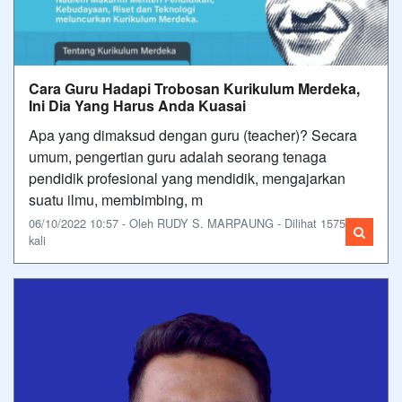
Cara Guru Hadapi Trobosan Kurikulum Merdeka,
Ini Dia Yang Harus Anda Kuasai
Apa yang dimaksud dengan guru (teacher)? Secara
umum, pengertian guru adalah seorang tenaga
pendidik profesional yang mendidik, mengajarkan
suatu ilmu, membimbing, m
06/10/2022 10:57 - Oleh RUDY S. MARPAUNG - Dilihat 1575
kali