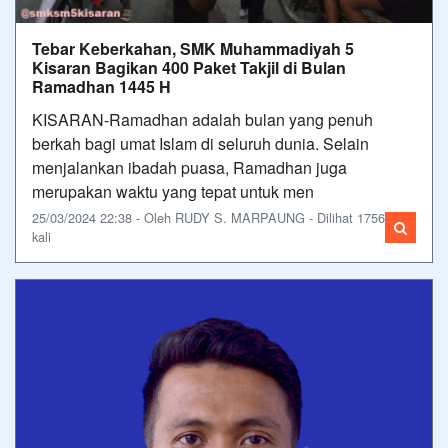
Tebar Keberkahan, SMK Muhammadiyah 5
Kisaran Bagikan 400 Paket Takjil di Bulan
Ramadhan 1445 H
KISARAN-Ramadhan adalah bulan yang penuh
berkah bagi umat Islam di seluruh dunia. Selain
menjalankan ibadah puasa, Ramadhan juga
merupakan waktu yang tepat untuk men
25/03/2024 22:38 - Oleh RUDY S. MARPAUNG - Dilihat 1756
kali