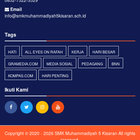
0852-7522-3529
Email
info@smkmuhammadiyah5kisaran.sch.id
Tags
HATI
ALL EYES ON RAFAH
KERJA
HARI BESAR
GRAMEDIA.COM
MEDIA SOSIAL
PEDAGANG
BNN
KOMPAS.COM
HARI PENTING
Ikuti Kami
Copyright © 2020 - 2026
SMK Muhammadiyah 5 Kisaran
All rights
reserved.