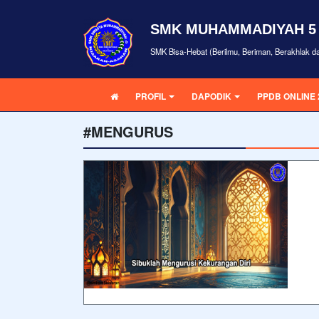
SMK MUHAMMADIYAH 5
SMK Bisa-Hebat (Berilmu, Beriman, Berakhlak d
PROFIL
DAPODIK
PPDB ONLINE 
#MENGURUS