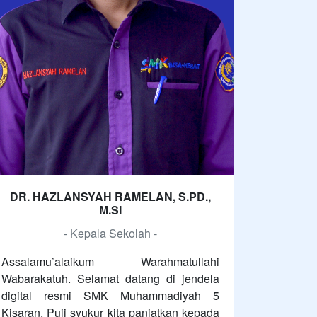
DR. HAZLANSYAH RAMELAN, S.PD.,
M.SI
- Kepala Sekolah -
Assalamu’alaikum Warahmatullahi
Wabarakatuh. Selamat datang di jendela
digital resmi SMK Muhammadiyah 5
Kisaran. Puji syukur kita panjatkan kepada