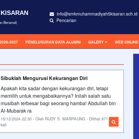
 KISARAN
info@smkmuhammadiyah5kisaran.sch.id
Pencarian
an Beramal)
2026-2027
PENELUSURAN DATA ALUMNI
GALERY
WEB ONLINE
Sibuklah Mengurusi Kekurangan Diri
Apakah kita sadar dengan kekurangan diri, tetapi
memilih untuk mengabaikannya? Inilah salah satu
musibah terbesar bagi seorang hamba! Abdullah bin
Al-Mubarak ra
15/12/2024 22:30 - Oleh RUDY S. MARPAUNG - Dilihat 871
kali