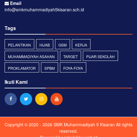
Email
info@smkmuhammadiyah5kisaran.sch.id
Tags
PELANTIKAN
HIJAB
GSM
KERJA
MUHAMMADIYAH ASAHAN
TARGET
PIJAR SEKOLAH
PROKLAMATOR
SPBM
FOYA-FOYA
Ikuti Kami
Copyright © 2020 - 2026
SMK Muhammadiyah 5 Kisaran
All rights
reserved.