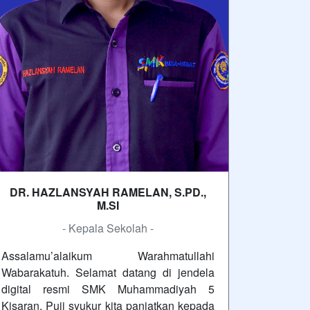
DR. HAZLANSYAH RAMELAN, S.PD.,
M.SI
- Kepala Sekolah -
Assalamu’alaikum Warahmatullahi
Wabarakatuh. Selamat datang di jendela
digital resmi SMK Muhammadiyah 5
Kisaran. Puji syukur kita panjatkan kepada