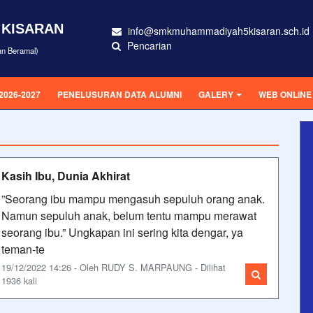
 KISARAN
info@smkmuhammadiyah5kisaran.sch.id
Pencarian
an Beramal)
2026-2027
PENELUSURAN DATA ALUMNI
GALERY
WEB ONLINE
Kasih Ibu, Dunia Akhirat
”Seorang ibu mampu mengasuh sepuluh orang anak.
Namun sepuluh anak, belum tentu mampu merawat
seorang ibu.” Ungkapan ini sering kita dengar, ya
teman-te
19/12/2022 14:26 - Oleh RUDY S. MARPAUNG - Dilihat
1936 kali